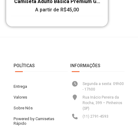
Camiseta Adulto Básica Premium G...
A partir de
R$
45,00
POLÍTICAS
INFORMAÇÕES
Segunda a sexta: 09h00
Entrega
- 17h00
Valores
Rua Inácio Pereira da
Rocha, 399 – Pinheiros
Sobre Nós
(SP)
(11) 2791-4593
Powered by Camisetas
Rápido