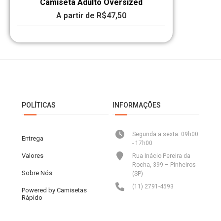
Camiseta Adulto Oversized
A partir de
R$
47,50
POLÍTICAS
INFORMAÇÕES
Segunda a sexta: 09h00
Entrega
- 17h00
Valores
Rua Inácio Pereira da
Rocha, 399 – Pinheiros
Sobre Nós
(SP)
(11) 2791-4593
Powered by Camisetas
Rápido