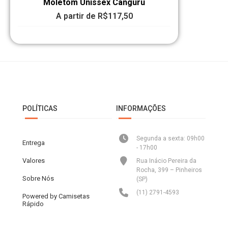
Moletom Unissex Canguru
A partir de
R$
117,50
POLÍTICAS
INFORMAÇÕES
Segunda a sexta: 09h00
Entrega
- 17h00
Valores
Rua Inácio Pereira da
Rocha, 399 – Pinheiros
Sobre Nós
(SP)
(11) 2791-4593
Powered by Camisetas
Rápido