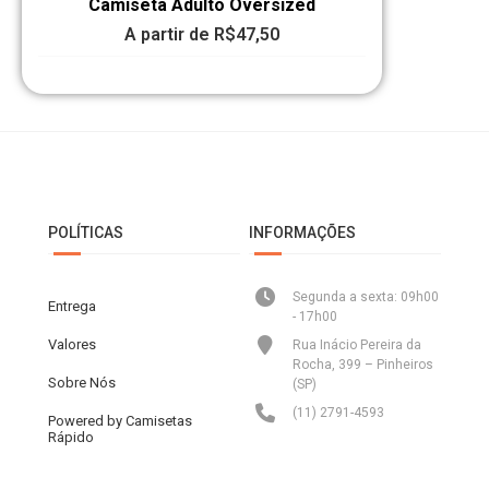
Camiseta Adulto Oversized
A partir de
R$
47,50
POLÍTICAS
INFORMAÇÕES
Segunda a sexta: 09h00
Entrega
- 17h00
Valores
Rua Inácio Pereira da
Rocha, 399 – Pinheiros
Sobre Nós
(SP)
(11) 2791-4593
Powered by Camisetas
Rápido