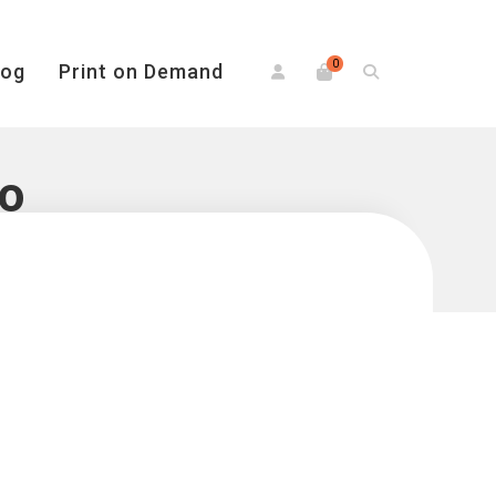
0
log
Print on Demand
no