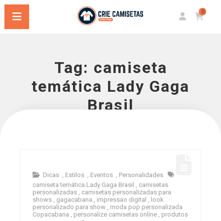
0
Tag:
camiseta
temática Lady Gaga
Brasil
Dicas
,
Estilos
,
Eventos
,
Personalidades
camiseta temática Lady Gaga Brasil
,
camisetas
personalizadas
,
camisetas personalizadas para
shows
,
gagacabana
,
impressao digital
,
look
personalizado para show
,
moda pop personalizada
Copacabana
,
personalize camisetas online
,
produtos