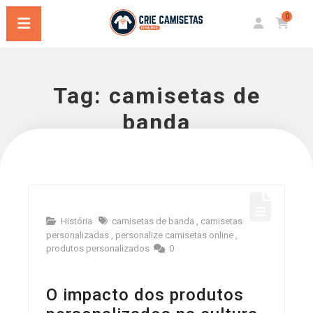
0
Tag:
camisetas de
banda
História
camisetas de banda
,
camisetas
personalizadas
,
personalize camisetas online
,
produtos personalizados
0
O impacto dos produtos