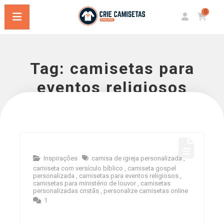
0
Tag:
camisetas para
eventos religiosos
Inspirações
camisa de igreja personalizada
,
camiseta com versículo bíblico
,
camiseta gospel
personalizada
,
camisetas para eventos religiosos
,
camisetas para ministério de louvor
,
camisetas
personalizadas cristãs
,
personalize camisetas online
1