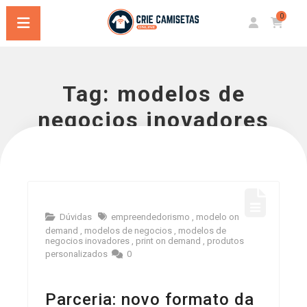
0
Tag:
modelos de
negocios inovadores
Dúvidas
empreendedorismo
,
modelo on
demand
,
modelos de negocios
,
modelos de
negocios inovadores
,
print on demand
,
produtos
personalizados
0
Parceria: novo formato da