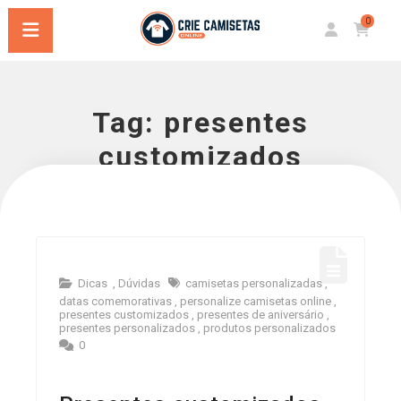
0
Tag:
presentes
customizados
Dicas
,
Dúvidas
camisetas personalizadas
,
datas comemorativas
,
personalize camisetas online
,
presentes customizados
,
presentes de aniversário
,
presentes personalizados
,
produtos personalizados
0