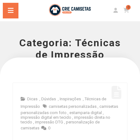
0
Categoria:
Técnicas
de Impressão
Dicas
,
Dúvidas
,
Inspirações
,
Técnicas de
Impressão
camisetas personalizadas
,
camisetas
personalizadas com foto
,
estamparia digital
,
impressão digital em tecido
,
impressão direta no
tecido
,
impressão DTG
,
personalização de
camisetas
0