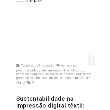
READ MORE
Técnicas de Impressão
camisetas
personalizadas
,
criecamisetasonline
,
dtf
,
dtg
,
impressao digital sustentavel
,
impressão digital têxtil
,
personalize camisetas online
,
print on demand
,
silk
digital
0
Sustentabilidade na
impressão digital têxtil: