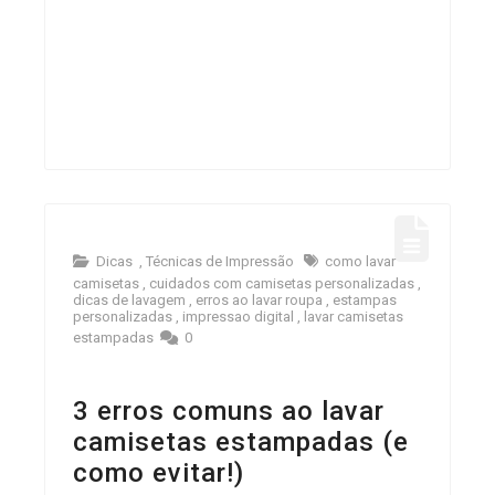
Dicas
,
Técnicas de Impressão
como lavar
camisetas
,
cuidados com camisetas personalizadas
,
dicas de lavagem
,
erros ao lavar roupa
,
estampas
personalizadas
,
impressao digital
,
lavar camisetas
estampadas
0
3 erros comuns ao lavar
camisetas estampadas (e
como evitar!)