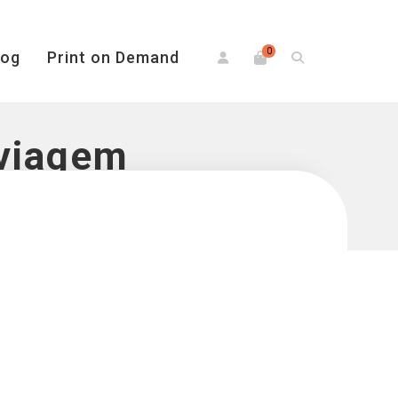
0
log
Print on Demand
viagem