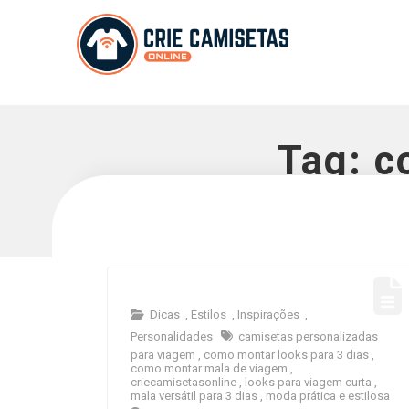
Tag:
c
Dicas
,
Estilos
,
Inspirações
,
Personalidades
camisetas personalizadas
para viagem
,
como montar looks para 3 dias
,
como montar mala de viagem
,
criecamisetasonline
,
looks para viagem curta
,
mala versátil para 3 dias
,
moda prática e estilosa