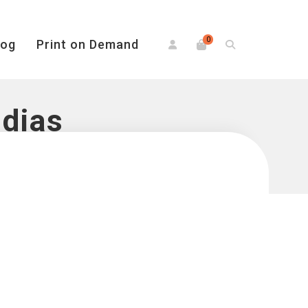
0
log
Print on Demand
 dias