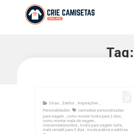
Tag
Dicas
,
Estilos
,
Inspirações
,
Personalidades
camisetas personalizadas
para viagem
,
como montar looks para 3 dias
,
como montar mala de viagem
,
criecamisetasonline
,
looks para viagem curta
,
mala versátil para 3 dias
,
moda prática e estilosa