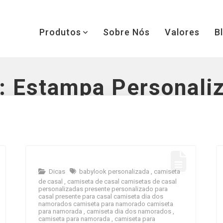
Produtos
Sobre Nós
Valores
B
:
Estampa Personali
Dicas
babylook personalizada
,
camiseta
de casal
,
camiseta de casal camisetas de casal
personalizadas presente personalizado para
casal presente para casal camiseta dia dos
namorados camiseta para namorado camiseta
para namorada
,
camiseta dia dos namorados
,
camiseta para namorada
,
camiseta para